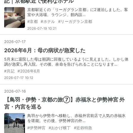
記｜京都駅近で便利なホテル
京都駅近くの「リーガグラン京都」に2連泊しました。客
室や大浴場、ラウンジ、館内設…
#
京都
#
ホテル
#
リーガグラン京都
2026-07-19 10:21
2026
-
07
-
17
2026年6月：母の病状が急変した
5月末に退院した母は順調に回復しているように見えました。しかし体
調が急変し再入院。その後、余命を告げられることになります…
#
月記
#
2026年6月
2026-07-17 10:12
2026
-
07
-
16
【鳥羽・伊勢・京都の旅⑦】赤福氷と伊勢神宮 外
宮・内宮を巡る
鳥羽から伊勢市へ移動し、赤福外宮前店で人気の赤福氷
を堪能。その後、伊勢神宮の外…
#
伊勢神宮
#
おかげ横丁
#
近鉄特急