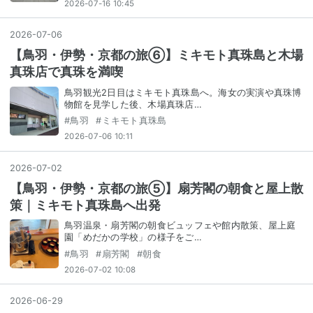
2026-07-16 10:45
2026
-
07
-
06
【鳥羽・伊勢・京都の旅⑥】ミキモト真珠島と木場
真珠店で真珠を満喫
鳥羽観光2日目はミキモト真珠島へ。海女の実演や真珠博
物館を見学した後、木場真珠店…
#
鳥羽
#
ミキモト真珠島
2026-07-06 10:11
2026
-
07
-
02
【鳥羽・伊勢・京都の旅⑤】扇芳閣の朝食と屋上散
策｜ミキモト真珠島へ出発
鳥羽温泉・扇芳閣の朝食ビュッフェや館内散策、屋上庭
園「めだかの学校」の様子をご…
#
鳥羽
#
扇芳閣
#
朝食
2026-07-02 10:08
2026
-
06
-
29