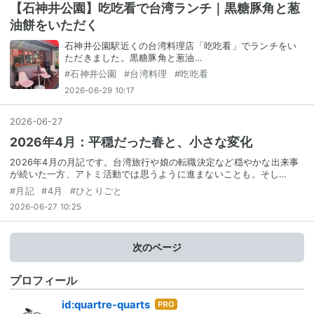
【石神井公園】吃吃看で台湾ランチ｜黒糖豚角と葱
油餅をいただく
石神井公園駅近くの台湾料理店「吃吃看」でランチをい
ただきました。黒糖豚角と葱油…
#
石神井公園
#
台湾料理
#
吃吃看
2026-06-29 10:17
2026
-
06
-
27
2026年4月：平穏だった春と、小さな変化
2026年4月の月記です。台湾旅行や娘の転職決定など穏やかな出来事
が続いた一方、アトミ活動では思うように進まないことも。そし…
#
月記
#
4月
#
ひとりごと
2026-06-27 10:25
次のページ
プロフィール
はて
id:quartre-quarts