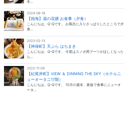
冬…
2024-08-18
【熱海】湯の花膳 お食事（夕食）
こんにちは。Q-Qです。 お風呂に入りさっぱりしたところで夕
食…
2023-02-13
【神保町】天ぷら はちまき
こんにちは。Q-Qです。 今度はスノボ用ブーツがほしくなった
ら…
2022-11-09
【紀尾井町】VIEW ＆ DINNING THE SKY（ホテルニ
ューオータニ17階）
こんにちは。QｰQです。 10月の週末、家族で食事にニューオ
ータ…