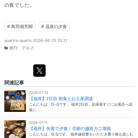
の夜でした。
#
鳥羽扇芳閣
#
温泉の夕食
quartre-quarts
2026-06-25 10:21
旅行
グルメ
関連記事
2026-01-13
【福井】2日目 朝食とお土産調達
こんにちは、Q−Qです。 福井2日目、起床後すぐにお風呂へ温
泉に…
2026-01-11
【福井】灰屋で夕食｜念願の越前ガニ堪能
こんにちは、Q-Qです。 福井越前蟹をいただき乗り物も楽しむ