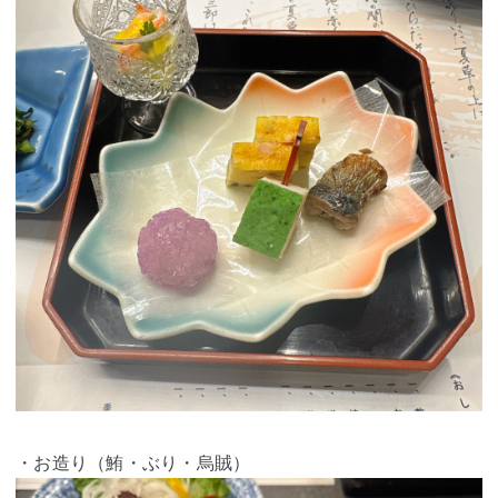
・お造り（鮪・ぶり・烏賊）