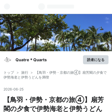
Quatre＊Quarts
読者になる
トップ
>
旅行
>
【鳥羽・伊勢・京都の旅④】扇芳閣の夕食で
伊勢海老と伊勢うどんを満喫
2026
-
06
-
25
【鳥羽・伊勢・京都の旅④】扇芳
閣の夕食で伊勢海老と伊勢うどん